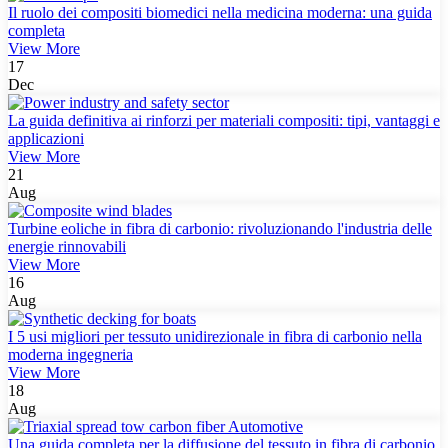
Il ruolo dei compositi biomedici nella medicina moderna: una guida
completa
View More
17
Dec
La guida definitiva ai rinforzi per materiali compositi: tipi, vantaggi e
applicazioni
View More
21
Aug
Turbine eoliche in fibra di carbonio: rivoluzionando l'industria delle
energie rinnovabili
View More
16
Aug
I 5 usi migliori per tessuto unidirezionale in fibra di carbonio nella
moderna ingegneria
View More
18
Aug
Una guida completa per la diffusione del tessuto in fibra di carbonio