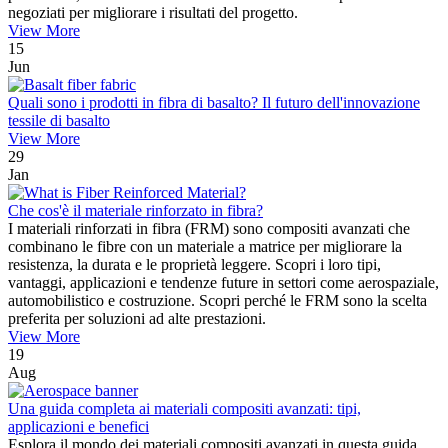
negoziati per migliorare i risultati del progetto.
View More
15
Jun
Quali sono i prodotti in fibra di basalto? Il futuro dell'innovazione
tessile di basalto
View More
29
Jan
Che cos'è il materiale rinforzato in fibra?
I materiali rinforzati in fibra (FRM) sono compositi avanzati che
combinano le fibre con un materiale a matrice per migliorare la
resistenza, la durata e le proprietà leggere. Scopri i loro tipi,
vantaggi, applicazioni e tendenze future in settori come aerospaziale,
automobilistico e costruzione. Scopri perché le FRM sono la scelta
preferita per soluzioni ad alte prestazioni.
View More
19
Aug
Una guida completa ai materiali compositi avanzati: tipi,
applicazioni e benefici
Esplora il mondo dei materiali compositi avanzati in questa guida