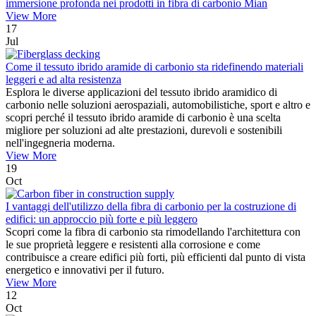
immersione profonda nei prodotti in fibra di carbonio Mian
View More
17
Jul
Come il tessuto ibrido aramide di carbonio sta ridefinendo materiali
leggeri e ad alta resistenza
Esplora le diverse applicazioni del tessuto ibrido aramidico di
carbonio nelle soluzioni aerospaziali, automobilistiche, sport e altro e
scopri perché il tessuto ibrido aramide di carbonio è una scelta
migliore per soluzioni ad alte prestazioni, durevoli e sostenibili
nell'ingegneria moderna.
View More
19
Oct
I vantaggi dell'utilizzo della fibra di carbonio per la costruzione di
edifici: un approccio più forte e più leggero
Scopri come la fibra di carbonio sta rimodellando l'architettura con
le sue proprietà leggere e resistenti alla corrosione e come
contribuisce a creare edifici più forti, più efficienti dal punto di vista
energetico e innovativi per il futuro.
View More
12
Oct