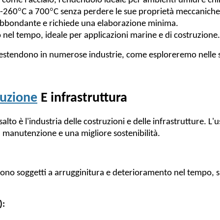
e come l'acciaio, rendendolo ideale per ambienti umidi e ch
°
°
 -260
C a 700
C senza perdere le sue proprietà meccaniche
e abbondante e richiede una elaborazione minima.
nel tempo, ideale per applicazioni marine e di costruzione.
 si estendono in numerose industrie, come esploreremo nelle 
ruzione
E infrastruttura
alto è l'industria delle costruzioni e delle infrastrutture. L'
 manutenzione e una migliore sostenibilità.
to sono soggetti a arrugginitura e deterioramento nel tempo, s
):