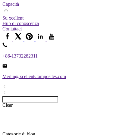
Capacità
Su xcellent
Hub di conoscenza
Contattaci
+86-13732282311
Merlin@xcellentComposites.com
Clear
Categorie di blog