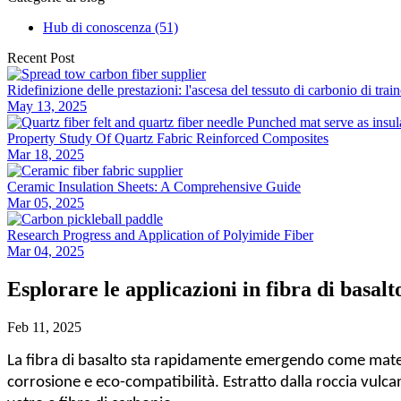
Hub di conoscenza (51)
Recent Post
Ridefinizione delle prestazioni: l'ascesa del tessuto di carbonio di tra
May 13, 2025
Property Study Of Quartz Fabric Reinforced Composites
Mar 18, 2025
Ceramic Insulation Sheets: A Comprehensive Guide
Mar 05, 2025
Research Progress and Application of Polyimide Fiber
Mar 04, 2025
Esplorare le applicazioni in fibra di basalto
Feb 11, 2025
La fibra di basalto sta rapidamente emergendo come materia
corrosione e eco-compatibilità. Estratto dalla roccia vulcan