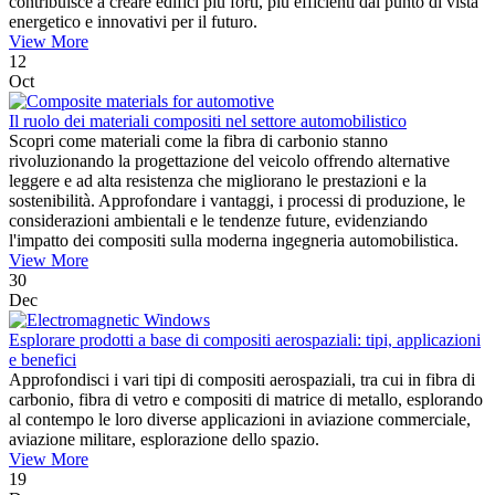
contribuisce a creare edifici più forti, più efficienti dal punto di vista
energetico e innovativi per il futuro.
View More
12
Oct
Il ruolo dei materiali compositi nel settore automobilistico
Scopri come materiali come la fibra di carbonio stanno
rivoluzionando la progettazione del veicolo offrendo alternative
leggere e ad alta resistenza che migliorano le prestazioni e la
sostenibilità. Approfondare i vantaggi, i processi di produzione, le
considerazioni ambientali e le tendenze future, evidenziando
l'impatto dei compositi sulla moderna ingegneria automobilistica.
View More
30
Dec
Esplorare prodotti a base di compositi aerospaziali: tipi, applicazioni
e benefici
Approfondisci i vari tipi di compositi aerospaziali, tra cui in fibra di
carbonio, fibra di vetro e compositi di matrice di metallo, esplorando
al contempo le loro diverse applicazioni in aviazione commerciale,
aviazione militare, esplorazione dello spazio.
View More
19