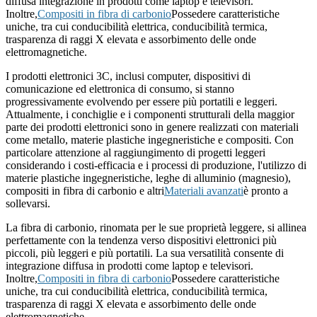
diffusa integrazione in prodotti come laptop e televisori.
Inoltre,
Compositi in fibra di carbonio
Possedere caratteristiche
uniche, tra cui conducibilità elettrica, conducibilità termica,
trasparenza di raggi X elevata e assorbimento delle onde
elettromagnetiche.
I prodotti elettronici 3C, inclusi computer, dispositivi di
comunicazione ed elettronica di consumo, si stanno
progressivamente evolvendo per essere più portatili e leggeri.
Attualmente, i conchiglie e i componenti strutturali della maggior
parte dei prodotti elettronici sono in genere realizzati con materiali
come metallo, materie plastiche ingegneristiche e compositi. Con
particolare attenzione al raggiungimento di progetti leggeri
considerando i costi-efficacia e i processi di produzione, l'utilizzo di
materie plastiche ingegneristiche, leghe di alluminio (magnesio),
compositi in fibra di carbonio e altri
Materiali avanzati
è pronto a
sollevarsi.
La fibra di carbonio, rinomata per le sue proprietà leggere, si allinea
perfettamente con la tendenza verso dispositivi elettronici più
piccoli, più leggeri e più portatili. La sua versatilità consente di
integrazione diffusa in prodotti come laptop e televisori.
Inoltre,
Compositi in fibra di carbonio
Possedere caratteristiche
uniche, tra cui conducibilità elettrica, conducibilità termica,
trasparenza di raggi X elevata e assorbimento delle onde
elettromagnetiche.