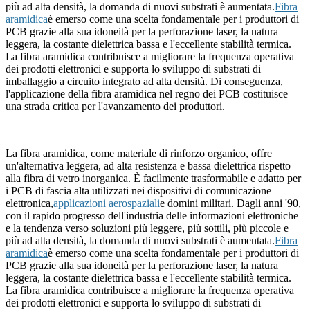
più ad alta densità, la domanda di nuovi substrati è aumentata.
Fibra
aramidica
è emerso come una scelta fondamentale per i produttori di
PCB grazie alla sua idoneità per la perforazione laser, la natura
leggera, la costante dielettrica bassa e l'eccellente stabilità termica.
La fibra aramidica contribuisce a migliorare la frequenza operativa
dei prodotti elettronici e supporta lo sviluppo di substrati di
imballaggio a circuito integrato ad alta densità. Di conseguenza,
l'applicazione della fibra aramidica nel regno dei PCB costituisce
una strada critica per l'avanzamento dei produttori.
La fibra aramidica, come materiale di rinforzo organico, offre
un'alternativa leggera, ad alta resistenza e bassa dielettrica rispetto
alla fibra di vetro inorganica. È facilmente trasformabile e adatto per
i PCB di fascia alta utilizzati nei dispositivi di comunicazione
elettronica,
applicazioni aerospaziali
e domini militari. Dagli anni '90,
con il rapido progresso dell'industria delle informazioni elettroniche
e la tendenza verso soluzioni più leggere, più sottili, più piccole e
più ad alta densità, la domanda di nuovi substrati è aumentata.
Fibra
aramidica
è emerso come una scelta fondamentale per i produttori di
PCB grazie alla sua idoneità per la perforazione laser, la natura
leggera, la costante dielettrica bassa e l'eccellente stabilità termica.
La fibra aramidica contribuisce a migliorare la frequenza operativa
dei prodotti elettronici e supporta lo sviluppo di substrati di