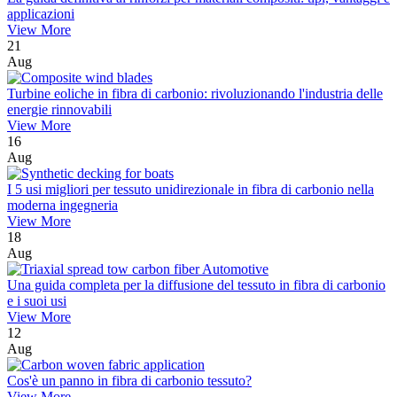
applicazioni
View More
21
Aug
Turbine eoliche in fibra di carbonio: rivoluzionando l'industria delle
energie rinnovabili
View More
16
Aug
I 5 usi migliori per tessuto unidirezionale in fibra di carbonio nella
moderna ingegneria
View More
18
Aug
Una guida completa per la diffusione del tessuto in fibra di carbonio
e i suoi usi
View More
12
Aug
Cos'è un panno in fibra di carbonio tessuto?
View More