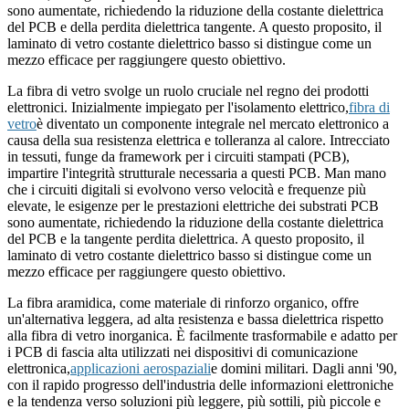
sono aumentate, richiedendo la riduzione della costante dielettrica
del PCB e della perdita dielettrica tangente. A questo proposito, il
laminato di vetro costante dielettrico basso si distingue come un
mezzo efficace per raggiungere questo obiettivo.
La fibra di vetro svolge un ruolo cruciale nel regno dei prodotti
elettronici. Inizialmente impiegato per l'isolamento elettrico,
fibra di
vetro
è diventato un componente integrale nel mercato elettronico a
causa della sua resistenza elettrica e tolleranza al calore. Intrecciato
in tessuti, funge da framework per i circuiti stampati (PCB),
impartire l'integrità strutturale necessaria a questi PCB. Man mano
che i circuiti digitali si evolvono verso velocità e frequenze più
elevate, le esigenze per le prestazioni elettriche dei substrati PCB
sono aumentate, richiedendo la riduzione della costante dielettrica
del PCB e la tangente perdita dielettrica. A questo proposito, il
laminato di vetro costante dielettrico basso si distingue come un
mezzo efficace per raggiungere questo obiettivo.
La fibra aramidica, come materiale di rinforzo organico, offre
un'alternativa leggera, ad alta resistenza e bassa dielettrica rispetto
alla fibra di vetro inorganica. È facilmente trasformabile e adatto per
i PCB di fascia alta utilizzati nei dispositivi di comunicazione
elettronica,
applicazioni aerospaziali
e domini militari. Dagli anni '90,
con il rapido progresso dell'industria delle informazioni elettroniche
e la tendenza verso soluzioni più leggere, più sottili, più piccole e