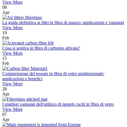
View More
08
Apr
La guida definitiva ai filtri in fibra di quarzo: applicazioni e vantaggi
View More
19
Feb
Cosa si sentiva in fibra di carbonio attivata?
View More
15
Feb
Comprensione del tessuto in fibra di vetro unidirezionale:
applicazioni e benefici
View More
28
Apr
I migliori vantaggi dell'utilizzo di tappeti cuciti in fibra di vetro
View More
07
Apr