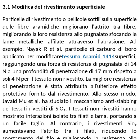
3.1 Modifica del rivestimento superficiale
Particelle di rivestimento o pellicole sottili sulla superficie
delle fibre aramidiche migliorano l'attrito tra fibre,
migliorando la loro resistenza allo pugnalato sfocando le
lame metalliche affilate attraverso l'abrasione. Ad
esempio, Nayak R et al. particelle di carburo di boro
applicato per modificare
tessuto Aramid 1414
superfici,
raggiungendo una forza di resistenza di pugnalata di 14
N a una profondità di penetrazione di 17 mm rispetto a
soli 4 N per il tessuto non rivestito. La migliore resistenza
di penetrazione è stata attribuita all'ulteriore effetto
protettivo fornito dal rivestimento. Allo stesso modo,
Javaid Mu et al. ha studiato il meccanismo anti-stabbing
dei tessuti rivestiti di SiO₂. I tessuti non rivestiti hanno
mostrato interazioni isolate tra filati e lama, portando a
un facile taglio. Al contrario, i rivestimenti Sio₂
aumentavano l'attrito tra i filati, riducendo lo
spostamento del filo e migliorando la resistenza allo