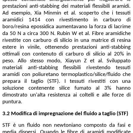
prestazioni anti-stabbing dei materiali flessibili aramidi.
Ad esempio, Xia Minmin et al. scoperto che i tessuti
aramidici 1414 con rivestimento in carburo di
boro/resina epossidica aumentavano la forza di lacrime
da 50 N a circa 300 N. Rubin W et al. Fibre aramidiche
rivestite con carburo di silicio in una matrice di resina
estere in vinile, ottenendo prestazioni anti-stabbing
ottimali con contenuto di carburo di silicio al 20% in
peso. Allo stesso modo, Xiayun Z et al. Sviluppato
materiali anti-stabbing flessibili rivestendo tessuti
aramidi con poliuretano termoplastico/silice/fluido che
prepara il taglio (STF). I tessuti rivestiti con una
soluzione contenente silice fumato al 3% hanno
dimostrato un'alta resistenza ai coltelli e alle forze di
puntura.
3.2 Modifica di impregnazione del fluido a taglio (STF)
STF è un fluido non newtoniano composto da fasi e
media dispersi. Quando le fibre di aramidi modificate