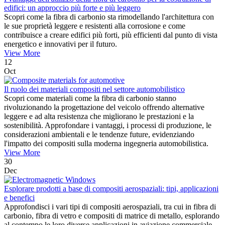
edifici: un approccio più forte e più leggero
Scopri come la fibra di carbonio sta rimodellando l'architettura con
le sue proprietà leggere e resistenti alla corrosione e come
contribuisce a creare edifici più forti, più efficienti dal punto di vista
energetico e innovativi per il futuro.
View More
12
Oct
Il ruolo dei materiali compositi nel settore automobilistico
Scopri come materiali come la fibra di carbonio stanno
rivoluzionando la progettazione del veicolo offrendo alternative
leggere e ad alta resistenza che migliorano le prestazioni e la
sostenibilità. Approfondare i vantaggi, i processi di produzione, le
considerazioni ambientali e le tendenze future, evidenziando
l'impatto dei compositi sulla moderna ingegneria automobilistica.
View More
30
Dec
Esplorare prodotti a base di compositi aerospaziali: tipi, applicazioni
e benefici
Approfondisci i vari tipi di compositi aerospaziali, tra cui in fibra di
carbonio, fibra di vetro e compositi di matrice di metallo, esplorando
al contempo le loro diverse applicazioni in aviazione commerciale,