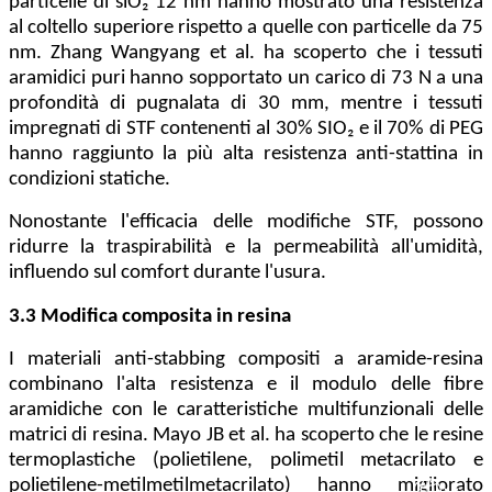
particelle di siO₂ 12 nm hanno mostrato una resistenza
al coltello superiore rispetto a quelle con particelle da 75
nm. Zhang Wangyang et al. ha scoperto che i tessuti
aramidici puri hanno sopportato un carico di 73 N a una
profondità di pugnalata di 30 mm, mentre i tessuti
impregnati di STF contenenti al 30% SIO₂ e il 70% di PEG
hanno raggiunto la più alta resistenza anti-stattina in
condizioni statiche.
Nonostante l'efficacia delle modifiche STF, possono
ridurre la traspirabilità e la permeabilità all'umidità,
influendo sul comfort durante l'usura.
3.3 Modifica composita in resina
I materiali anti-stabbing compositi a aramide-resina
combinano l'alta resistenza e il modulo delle fibre
aramidiche con le caratteristiche multifunzionali delle
matrici di resina. Mayo JB et al. ha scoperto che le resine
termoplastiche (polietilene, polimetil metacrilato e
polietilene-metilmetilmetacrilato) hanno migliorato