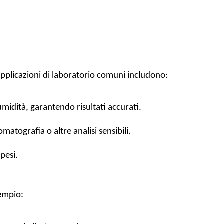
e applicazioni di laboratorio comuni includono:
umidità, garantendo risultati accurati.
matografia o altre analisi sensibili.
spesi.
sempio: