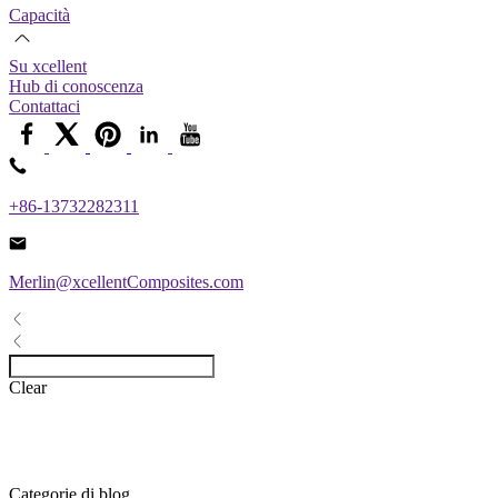
Capacità
Su xcellent
Hub di conoscenza
Contattaci
+86-13732282311
Merlin@xcellentComposites.com
Clear
Categorie di blog