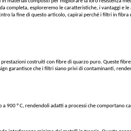
in materiali compositi per migliorare la loro resistenza mec
da completa, esploreremo le caratteristiche, i vantaggi e le ap
 Entro la fine di questo articolo, capirai perché i filtri in f
 alte prestazioni costruiti con fibre di quarzo puro. Queste 
ign garantisce che i filtri siano privi di contaminanti, renden
no a 900 ° C, rendendoli adatti a processi che comportano calo