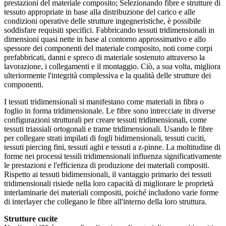
prestazioni del materiale composito; Selezionando fibre e strutture di
tessuto appropriate in base alla distribuzione del carico e alle
condizioni operative delle strutture ingegneristiche, è possibile
soddisfare requisiti specifici. Fabbricando tessuti tridimensionali in
dimensioni quasi nette in base al contorno approssimativo e allo
spessore dei componenti del materiale composito, noti come corpi
prefabbricati, danni e spreco di materiale sostenuto attraverso la
lavorazione, i collegamenti e il montaggio. Ciò, a sua volta, migliora
ulteriormente l'integrità complessiva e la qualità delle strutture dei
componenti.
I tessuti tridimensionali si manifestano come materiali in fibra o
foglio in forma tridimensionale. Le fibre sono intrecciate in diverse
configurazioni strutturali per creare tessuti tridimensionali, come
tessuti triassiali ortogonali e trame tridimensionali. Usando le fibre
per collegare strati impilati di fogli bidimensionali, tessuti cuciti,
tessuti piercing fini, tessuti aghi e tessuti a z-pinne. La moltitudine di
forme nei processi tessili tridimensionali influenza significativamente
le prestazioni e l'efficienza di produzione dei materiali compositi.
Rispetto ai tessuti bidimensionali, il vantaggio primario dei tessuti
tridimensionali risiede nella loro capacità di migliorare le proprietà
interlaminarie dei materiali compositi, poiché includono varie forme
di interlayer che collegano le fibre all'interno della loro struttura.
Strutture cucite