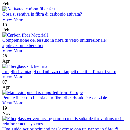
Feb
Cosa si sentiva in fibra di carbonio attivata?
View More
15
Feb
Comprensione del tessuto in fibra di vetro unidirezionale:
applicazioni e benefici
View More
28
Apr
I migliori vantaggi dell'utilizzo di tappeti cuciti in fibra di vetro
View More
07
Apr
Perché il tessuto biassiale in fibra di carbonio è essenziale
View More
19
Nov
Una guida per principianti per lavorare con un panno in fibra di