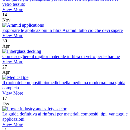
vetro tessuto
View More
14
Nov
Esplorare le applicazioni in fibra Aramid: tutto ciò che devi sapere
View More
30
Apr
Come scegliere il miglior materiale in fibra di vetro per le barche
View More
27
Apr
Il ruolo dei compositi biomedici nella medicina moderna: una guida
completa
View More
17
Dec
La guida definitiva ai rinforzi per materiali compositi: tipi, vantaggi e
applicazioni
View More
21