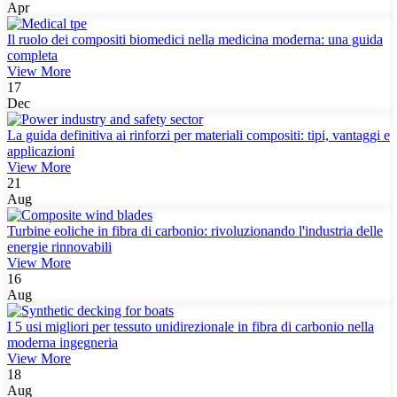
Apr
Il ruolo dei compositi biomedici nella medicina moderna: una guida
completa
View More
17
Dec
La guida definitiva ai rinforzi per materiali compositi: tipi, vantaggi e
applicazioni
View More
21
Aug
Turbine eoliche in fibra di carbonio: rivoluzionando l'industria delle
energie rinnovabili
View More
16
Aug
I 5 usi migliori per tessuto unidirezionale in fibra di carbonio nella
moderna ingegneria
View More
18
Aug