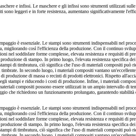
schere e infissi. Le maschere e gli infissi sono strumenti utilizzati sul
ti sono leggeri e in forte resistenza, aumentano significativamente l'eff
ampaggio è essenziale. Le stampi sono strumenti indispensabili nel proc
esa, migliorando così l'efficienza della produzione. Con il continuo svilup
i nel soddisfare forme complesse, elevata resistenza e requisiti di precis
 produzione di stampo. In primo luogo, l'elevata resistenza specifica dei
stampi di timbratura, ciò significa che l'uso di materiali compositi può r
arti timbrate. In secondo luogo, i materiali compositi vantano un'eccellent
 produzione di massa o recinti di prodotti elettronici. Rispetto all'acci
gli stampi e riducendo i costi di produzione. Infine, i materiali composit
materiali compositi possono essere utilizzati in un ampio intervallo di t
ggio che richiedono un funzionamento prolungato, garantendo stabilità e 
ampaggio è essenziale. Le stampi sono strumenti indispensabili nel proc
esa, migliorando così l'efficienza della produzione. Con il continuo svilup
i nel soddisfare forme complesse, elevata resistenza e requisiti di precis
 produzione di stampo. In primo luogo, l'elevata resistenza specifica dei
stampi di timbratura, ciò significa che l'uso di materiali compositi può r
arti timbrate. In secondo luogo, i materiali compositi vantano un'eccellent