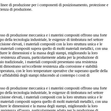
le linee di produzione per i componenti di posizionamento, protezione e
icienza di produzione.
esso di produzione meccanica e i materini compositi offrono una forte
po della tecnologia industriale, le esigenze di timbratura nel settore
ione elevati, i materiali compositi con la loro struttura unica e le
 materiali compositi supera quello di molti materiali metallici, con una
idurre le dimensioni e la massa degli stampi, migliorando la loro
e resistenza all'usura, particolarmente adatta per la produzione di
aio tradizionale, i materiali compositi presentano una resistenza
i dimostrano un'eccellente resistenza alla corrosione e stabilità
emperatura, con le loro temperature operative che superano quelle della
affidabilità degli stampi riducendo al contempo i costi di
esso di produzione meccanica e i materini compositi offrono una forte
po della tecnologia industriale, le esigenze di timbratura nel settore
ione elevati, i materiali compositi con la loro struttura unica e le
 materiali compositi supera quello di molti materiali metallici, con una
idurre le dimensioni e la massa degli stampi, migliorando la loro
e resistenza all'usura, particolarmente adatta per la produzione di