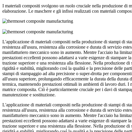
I materiali compositi svolgono un ruolo cruciale nella produzione di ma
elaborazione. Le maschere e gli infissi realizzati con materiali composi
L'applicazione di materiali compositi nella produzione di stampi di st
resistenza all'usura, resistenza alla corrosione e durata di servizio est
manifatturiero meccanico sono in aumento. Mentre l'acciaio ha limitazion
prestazioni eccellenti possono adattarsi a varie esigenze di stampare la
trazione superiore e una resistenza alla flessione. Nella produzione di 
rigidità e stabilità, migliorando così la qualità e la precisione delle p
stampi di stampaggio ad alta precisione o super-drotta per componenti di
all'usura superiore, prolungando efficacemente la durata della durata de
termica, mantenendo prestazioni ottimali in ambienti di lavoro duri. I 
matrice composita. Ciò è particolarmente cruciale per i davi di stampa
manutenzione e sostituzione.
L'applicazione di materiali compositi nella produzione di stampi di st
resistenza all'usura, resistenza alla corrosione e durata di servizio est
manifatturiero meccanico sono in aumento. Mentre l'acciaio ha limitazion
prestazioni eccellenti possono adattarsi a varie esigenze di stampare la
trazione superiore e una resistenza alla flessione. Nella produzione di 
rigidità e stabilità, migliorando così la qualità e la precisione delle p