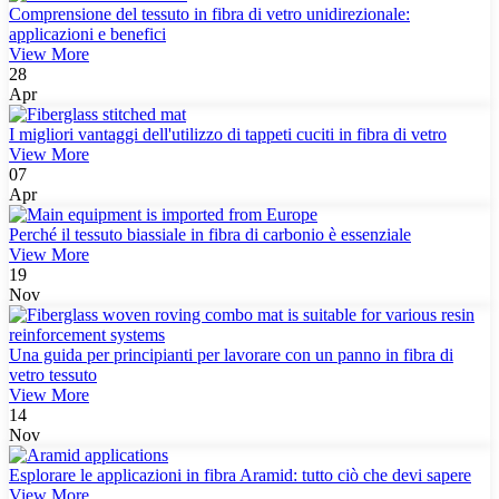
Comprensione del tessuto in fibra di vetro unidirezionale:
applicazioni e benefici
View More
28
Apr
I migliori vantaggi dell'utilizzo di tappeti cuciti in fibra di vetro
View More
07
Apr
Perché il tessuto biassiale in fibra di carbonio è essenziale
View More
19
Nov
Una guida per principianti per lavorare con un panno in fibra di
vetro tessuto
View More
14
Nov
Esplorare le applicazioni in fibra Aramid: tutto ciò che devi sapere
View More