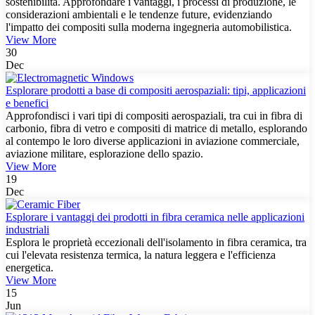
sostenibilità. Approfondare i vantaggi, i processi di produzione, le
considerazioni ambientali e le tendenze future, evidenziando
l'impatto dei compositi sulla moderna ingegneria automobilistica.
View More
30
Dec
Esplorare prodotti a base di compositi aerospaziali: tipi, applicazioni
e benefici
Approfondisci i vari tipi di compositi aerospaziali, tra cui in fibra di
carbonio, fibra di vetro e compositi di matrice di metallo, esplorando
al contempo le loro diverse applicazioni in aviazione commerciale,
aviazione militare, esplorazione dello spazio.
View More
19
Dec
Esplorare i vantaggi dei prodotti in fibra ceramica nelle applicazioni
industriali
Esplora le proprietà eccezionali dell'isolamento in fibra ceramica, tra
cui l'elevata resistenza termica, la natura leggera e l'efficienza
energetica.
View More
15
Jun