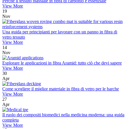
Perché il tessuto biassiale in fibra di carbonio è essenziale
View More
19
Nov
Una guida per principianti per lavorare con un panno in fibra di
vetro tessuto
View More
14
Nov
Esplorare le applicazioni in fibra Aramid: tutto ciò che devi sapere
View More
30
Apr
Come scegliere il miglior materiale in fibra di vetro per le barche
View More
27
Apr
Il ruolo dei compositi biomedici nella medicina moderna: una guida
completa
View More