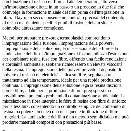
combinazione di resina con fibre ad alte temperature, attraverso
un'impregnazione diretta in un passo o un processo in due fasi che
coinvolge la formazione iniziale del film prima dell'integrazione in
fibra. Il lay-up a secco consente un controllo preciso del contenuto
di resina ma richiede specifici punti di fusione della resina e
coinvolge attrezzature complesse.
Metodi per preparare pre -preg termoplastici comprendono
l'impregnazione della fusione, l'impregnazione della polvere,
l'impregnazione della soluzione, la miscelazione delle fibre e la
laminazione del film. L'impregnazione di fusione utilizza l'estrusione
per combinare resina fusa con fibre, offrendo una facile regolazione
e cordialità ambientale, sebbene richiedessero un'elevata viscosità
della resina. L'impregnazione delle polveri prevede il deposito di
polvere di resina con elettricità statica su fibre, seguita da un
trattamento ad alta temperatura, ideale per una rapida produzione
continua. L'impregnazione della soluzione lega la resina disciolta
con le fibre, adatte per la produzione di pre -preg spessi ma
possibilmente ponendo problemi di contaminazione ambientale. La
miscelazione in fibra interpina le fibre di resina con fibre di rinforzo
per la tessitura, consentendo un controllo semplice del contenuto di
resina ma potenzialmente con conseguente infiltrazione di fibre
irregolari. La laminazione del film è un metodo semplicistico ma può
produrre materiali compositi con prestazioni più basse.