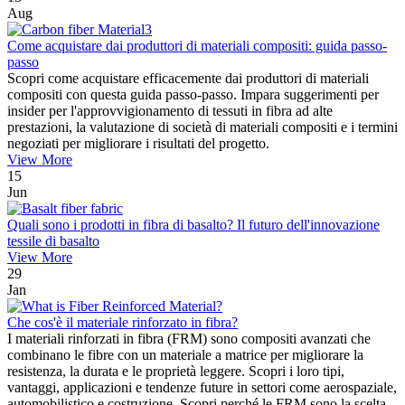
Aug
Come acquistare dai produttori di materiali compositi: guida passo-
passo
Scopri come acquistare efficacemente dai produttori di materiali
compositi con questa guida passo-passo. Impara suggerimenti per
insider per l'approvvigionamento di tessuti in fibra ad alte
prestazioni, la valutazione di società di materiali compositi e i termini
negoziati per migliorare i risultati del progetto.
View More
15
Jun
Quali sono i prodotti in fibra di basalto? Il futuro dell'innovazione
tessile di basalto
View More
29
Jan
Che cos'è il materiale rinforzato in fibra?
I materiali rinforzati in fibra (FRM) sono compositi avanzati che
combinano le fibre con un materiale a matrice per migliorare la
resistenza, la durata e le proprietà leggere. Scopri i loro tipi,
vantaggi, applicazioni e tendenze future in settori come aerospaziale,
automobilistico e costruzione. Scopri perché le FRM sono la scelta