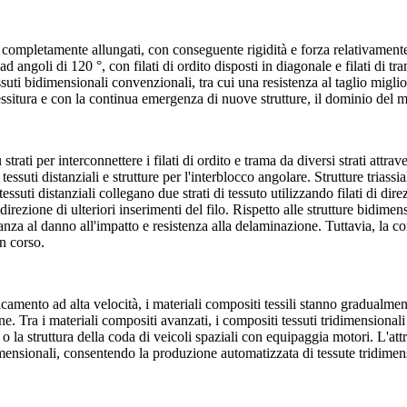
ono completamente allungati, con conseguente rigidità e forza relativamente
 ad angoli di 120 °, con filati di ordito disposti in diagonale e filati di 
suti bidimensionali convenzionali, tra cui una resistenza al taglio miglior
tessitura e con la continua emergenza di nuove strutture, il dominio del 
 strati per interconnettere i filati di ordito e trama da diversi strati attr
 tessuti distanziali e strutture per l'interblocco angolare. Strutture triassi
essuti distanziali collegano due strati di tessuto utilizzando filati di dir
direzione di ulteriori inserimenti del filo. Rispetto alle strutture bidime
a al danno all'impatto e resistenza alla delaminazione. Tuttavia, la com
n corso.
mento ad alta velocità, i materiali compositi tessili stanno gradualmente
e. Tra i materiali compositi avanzati, i compositi tessuti tridimensionali
 o la struttura della coda di veicoli spaziali con equipaggia motori. L'att
dimensionali, consentendo la produzione automatizzata di tessute tridim