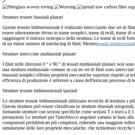
Strutture tessere biassiali planari
Questo tessuto bidimensionale è realizzato intrecciando due set di filat
essere ulteriormente diviso in trame semplici, trame di twill, trame di r
raggiungere il rinforzo isotropico della struttura; Le trame di twill fo
di un minor numero di interlacing di filati; Mentre
tessuti unidirezional
Strutture intrecciate multiassiali planari
I filati nelle direzioni 0 ° e 90 ° di tessuti multiassiali planare non s
una struttura multiassiale comune in cui tre set di filati sono intrecciati
triassiali semplici offrono proprietà meccaniche superiori rispetto ai tes
efficienza di produzione è inferiore a causa dell'intricato processo di 
Strutture tessute tridimensionali spaziali
Le strutture tessute tridimensionali utilizzano tecniche di tessitura a più
Questa struttura può essere classificata in strutture triassiali ortogonali,
formando strutture con sezioni specifiche come sezioni T o travi a I; I t
prestazioni; Le strutture per l'interblocco angolare variano in base alla 
componenti prefabbricati più complessi, esibendo una maggiore tolleranz
simulazione delle loro proprietà meccaniche, che richiedono ricerche i