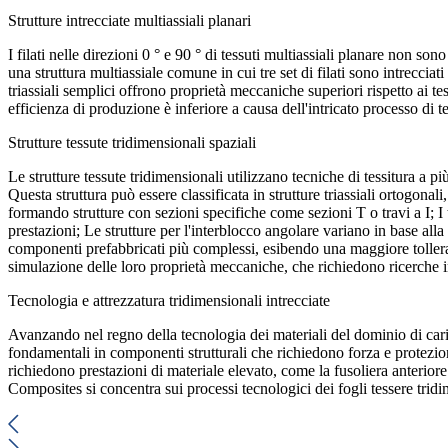
Strutture intrecciate multiassiali planari
I filati nelle direzioni 0 ° e 90 ° di tessuti multiassiali planare non s
una struttura multiassiale comune in cui tre set di filati sono intrecciati
triassiali semplici offrono proprietà meccaniche superiori rispetto ai tes
efficienza di produzione è inferiore a causa dell'intricato processo di 
Strutture tessute tridimensionali spaziali
Le strutture tessute tridimensionali utilizzano tecniche di tessitura a più
Questa struttura può essere classificata in strutture triassiali ortogonali,
formando strutture con sezioni specifiche come sezioni T o travi a I; I t
prestazioni; Le strutture per l'interblocco angolare variano in base alla 
componenti prefabbricati più complessi, esibendo una maggiore tolleranz
simulazione delle loro proprietà meccaniche, che richiedono ricerche i
Tecnologia e attrezzatura tridimensionali intrecciate
Avanzando nel regno della tecnologia dei materiali del dominio di carica
fondamentali in componenti strutturali che richiedono forza e protezion
richiedono prestazioni di materiale elevato, come la fusoliera anteriore
Composites si concentra sui processi tecnologici dei fogli tessere tri