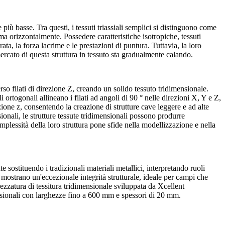
 più basse. Tra questi, i tessuti triassiali semplici si distinguono come
trama orizzontalmente. Possedere caratteristiche isotropiche, tessuti
ata, la forza lacrime e le prestazioni di puntura. Tuttavia, la loro
mercato di questa struttura in tessuto sta gradualmente calando.
averso filati di direzione Z, creando un solido tessuto tridimensionale.
ali ortogonali allineano i filati ad angoli di 90 ° nelle direzioni X, Y e Z,
ezione z, consentendo la creazione di strutture cave leggere e ad alte
nsionali, le strutture tessute tridimensionali possono produrre
plessità della loro struttura pone sfide nella modellizzazione e nella
 sostituendo i tradizionali materiali metallici, interpretando ruoli
 mostrano un'eccezionale integrità strutturale, ideale per campi che
rezzatura di tessitura tridimensionale sviluppata da Xcellent
ensionali con larghezze fino a 600 mm e spessori di 20 mm.