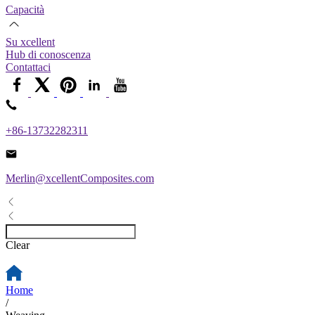
Capacità
Su xcellent
Hub di conoscenza
Contattaci
+86-13732282311
Merlin@xcellentComposites.com
Clear
Home
/