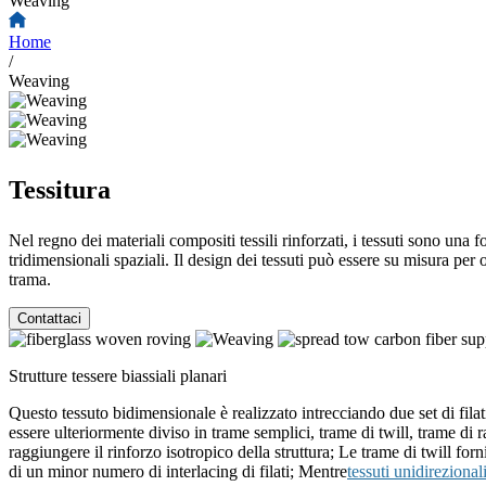
Weaving
Home
/
Weaving
Tessitura
Nel regno dei materiali compositi tessili rinforzati, i tessuti sono una fo
tridimensionali spaziali. Il design dei tessuti può essere su misura per ot
trama.
Contattaci
Strutture tessere biassiali planari
Questo tessuto bidimensionale è realizzato intrecciando due set di filat
essere ulteriormente diviso in trame semplici, trame di twill, trame di r
raggiungere il rinforzo isotropico della struttura; Le trame di twill fo
di un minor numero di interlacing di filati; Mentre
tessuti unidirezional