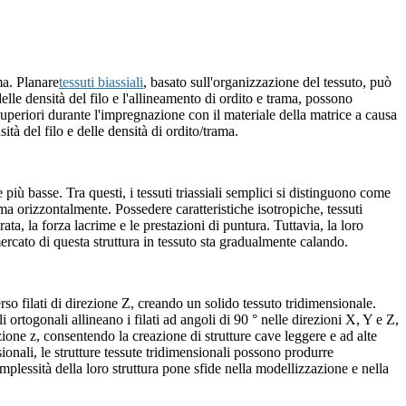
ma. Planare
tessuti biassiali
, basato sull'organizzazione del tessuto, può
elle densità del filo e l'allineamento di ordito e trama, possono
superiori durante l'impregnazione con il materiale della matrice a causa
ità del filo e delle densità di ordito/trama.
 più basse. Tra questi, i tessuti triassiali semplici si distinguono come
trama orizzontalmente. Possedere caratteristiche isotropiche, tessuti
ata, la forza lacrime e le prestazioni di puntura. Tuttavia, la loro
mercato di questa struttura in tessuto sta gradualmente calando.
averso filati di direzione Z, creando un solido tessuto tridimensionale.
ali ortogonali allineano i filati ad angoli di 90 ° nelle direzioni X, Y e Z,
ezione z, consentendo la creazione di strutture cave leggere e ad alte
nsionali, le strutture tessute tridimensionali possono produrre
plessità della loro struttura pone sfide nella modellizzazione e nella