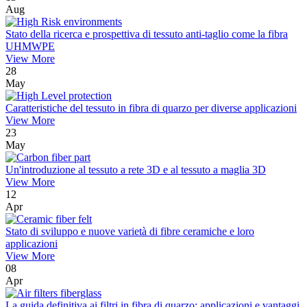
Aug
Stato della ricerca e prospettiva di tessuto anti-taglio come la fibra
UHMWPE
View More
28
May
Caratteristiche del tessuto in fibra di quarzo per diverse applicazioni
View More
23
May
Un'introduzione al tessuto a rete 3D e al tessuto a maglia 3D
View More
12
Apr
Stato di sviluppo e nuove varietà di fibre ceramiche e loro
applicazioni
View More
08
Apr
La guida definitiva ai filtri in fibra di quarzo: applicazioni e vantaggi