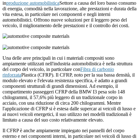
in
produzione automobilistica
Settore a causa del loro basso consumo
di energia, comodità nella lavorazione, alte prestazioni e durata della
vita estesa, in particolare nei componenti e negli interni
automobilistici. Offrono nuove soluzioni per il leggero peso del
veicolo, il miglioramento delle prestazioni e il controllo dei costi.
Una delle aree principali in cui i materiali compositi sono
ampiamente utilizzati nell'industria automobilistica è nella struttura
del corpo del veicolo, in particolare con
Fibra di carbonio
rinforzata
Plastica (CFRP). Il CFRP, noto per la sua bassa densità, il
modulo elevato e l'elevata resistenza specifica, è adatto a grandi
componenti strutturali di grandi dimensioni. Ad esempio, il
compartimento passeggeri CFRP della BMW I3 pesa solo 148
chilogrammi, il 57,6% più leggero di un tradizionale corpo in
acciaio, con una riduzione di circa 200 chilogrammi. Mentre
l'applicazione di CFRP si è estesa dalle supercar ai veicoli di lusso e
ai nuovi veicoli energetici, il suo utilizzo nei modelli tradizionali è
limitato a causa del suo costo relativamente elevato.
Il CFRP è anche ampiamente impiegato nei pannelli del corpo
esterno e nei componenti interni, in particolare nei veicoli di lusso di