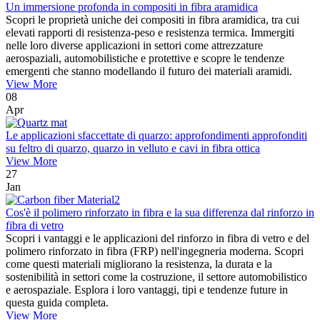
Un immersione profonda in compositi in fibra aramidica
Scopri le proprietà uniche dei compositi in fibra aramidica, tra cui
elevati rapporti di resistenza-peso e resistenza termica. Immergiti
nelle loro diverse applicazioni in settori come attrezzature
aerospaziali, automobilistiche e protettive e scopre le tendenze
emergenti che stanno modellando il futuro dei materiali aramidi.
View More
08
Apr
Le applicazioni sfaccettate di quarzo: approfondimenti approfonditi
su feltro di quarzo, quarzo in velluto e cavi in ​​fibra ottica
View More
27
Jan
Cos'è il polimero rinforzato in fibra e la sua differenza dal rinforzo in
fibra di vetro
Scopri i vantaggi e le applicazioni del rinforzo in fibra di vetro e del
polimero rinforzato in fibra (FRP) nell'ingegneria moderna. Scopri
come questi materiali migliorano la resistenza, la durata e la
sostenibilità in settori come la costruzione, il settore automobilistico
e aerospaziale. Esplora i loro vantaggi, tipi e tendenze future in
questa guida completa.
View More