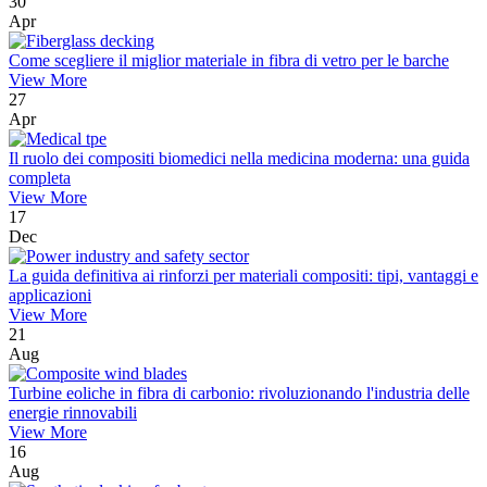
30
Apr
Come scegliere il miglior materiale in fibra di vetro per le barche
View More
27
Apr
Il ruolo dei compositi biomedici nella medicina moderna: una guida
completa
View More
17
Dec
La guida definitiva ai rinforzi per materiali compositi: tipi, vantaggi e
applicazioni
View More
21
Aug
Turbine eoliche in fibra di carbonio: rivoluzionando l'industria delle
energie rinnovabili
View More
16
Aug