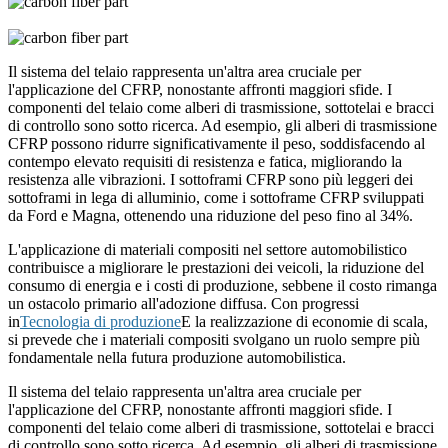
Il sistema del telaio rappresenta un'altra area cruciale per
l'applicazione del CFRP, nonostante affronti maggiori sfide. I
componenti del telaio come alberi di trasmissione, sottotelai e bracci
di controllo sono sotto ricerca. Ad esempio, gli alberi di trasmissione
CFRP possono ridurre significativamente il peso, soddisfacendo al
contempo elevato requisiti di resistenza e fatica, migliorando la
resistenza alle vibrazioni. I sottoframi CFRP sono più leggeri dei
sottoframi in lega di alluminio, come i sottoframe CFRP sviluppati
da Ford e Magna, ottenendo una riduzione del peso fino al 34%.
L'applicazione di materiali compositi nel settore automobilistico
contribuisce a migliorare le prestazioni dei veicoli, la riduzione del
consumo di energia e i costi di produzione, sebbene il costo rimanga
un ostacolo primario all'adozione diffusa. Con progressi
in
Tecnologia di produzione
E la realizzazione di economie di scala,
si prevede che i materiali compositi svolgano un ruolo sempre più
fondamentale nella futura produzione automobilistica.
Il sistema del telaio rappresenta un'altra area cruciale per
l'applicazione del CFRP, nonostante affronti maggiori sfide. I
componenti del telaio come alberi di trasmissione, sottotelai e bracci
di controllo sono sotto ricerca. Ad esempio, gli alberi di trasmissione