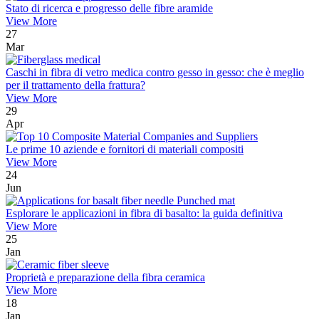
Stato di ricerca e progresso delle fibre aramide
View More
27
Mar
Caschi in fibra di vetro medica contro gesso in gesso: che è meglio
per il trattamento della frattura?
View More
29
Apr
Le prime 10 aziende e fornitori di materiali compositi
View More
24
Jun
Esplorare le applicazioni in fibra di basalto: la guida definitiva
View More
25
Jan
Proprietà e preparazione della fibra ceramica
View More
18
Jan