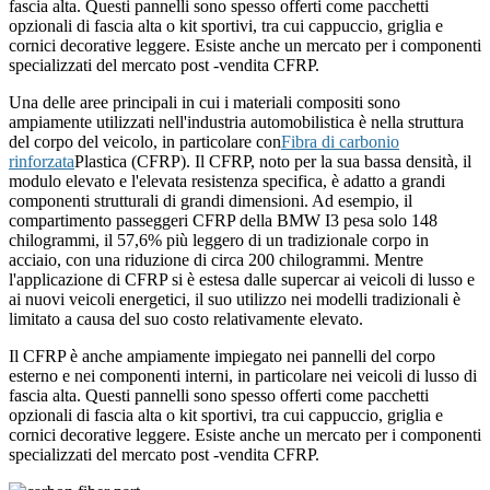
fascia alta. Questi pannelli sono spesso offerti come pacchetti
opzionali di fascia alta o kit sportivi, tra cui cappuccio, griglia e
cornici decorative leggere. Esiste anche un mercato per i componenti
specializzati del mercato post -vendita CFRP.
Una delle aree principali in cui i materiali compositi sono
ampiamente utilizzati nell'industria automobilistica è nella struttura
del corpo del veicolo, in particolare con
Fibra di carbonio
rinforzata
Plastica (CFRP). Il CFRP, noto per la sua bassa densità, il
modulo elevato e l'elevata resistenza specifica, è adatto a grandi
componenti strutturali di grandi dimensioni. Ad esempio, il
compartimento passeggeri CFRP della BMW I3 pesa solo 148
chilogrammi, il 57,6% più leggero di un tradizionale corpo in
acciaio, con una riduzione di circa 200 chilogrammi. Mentre
l'applicazione di CFRP si è estesa dalle supercar ai veicoli di lusso e
ai nuovi veicoli energetici, il suo utilizzo nei modelli tradizionali è
limitato a causa del suo costo relativamente elevato.
Il CFRP è anche ampiamente impiegato nei pannelli del corpo
esterno e nei componenti interni, in particolare nei veicoli di lusso di
fascia alta. Questi pannelli sono spesso offerti come pacchetti
opzionali di fascia alta o kit sportivi, tra cui cappuccio, griglia e
cornici decorative leggere. Esiste anche un mercato per i componenti
specializzati del mercato post -vendita CFRP.