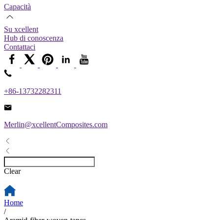
Capacità
Su xcellent
Hub di conoscenza
Contattaci
+86-13732282311
Merlin@xcellentComposites.com
Clear
Home
/