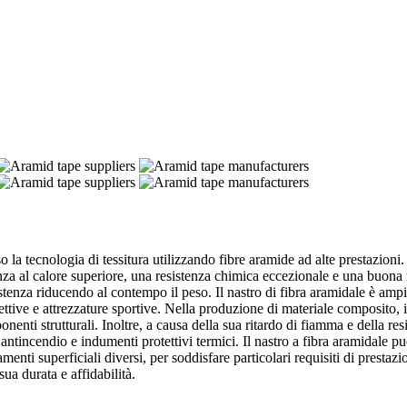
rso la tecnologia di tessitura utilizzando fibre aramide ad alte prestazioni
tenza al calore superiore, una resistenza chimica eccezionale e una buona 
stenza riducendo al contempo il peso. Il nastro di fibra aramidale è ampi
ttive e attrezzature sportive. Nella produzione di materiale composito, il
mponenti strutturali. Inoltre, a causa della sua ritardo di fiamma e della
 antincendio e indumenti protettivi termici. Il nastro a fibra aramidale p
attamenti superficiali diversi, per soddisfare particolari requisiti di pres
ua durata e affidabilità.