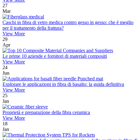
27
Mar
Caschi in fibra di vetro medica contro gesso in gesso: che è meglio
per il trattamento della frattura?
View More
29
Apr
Le prime 10 aziende e fornitori di materiali compositi
View More
24
Jun
Esplorare le applicazioni in fibra di basalto: la guida definitiva
View More
25
Jan
Proprietà e preparazione della fibra ceramica
View More
18
Jan