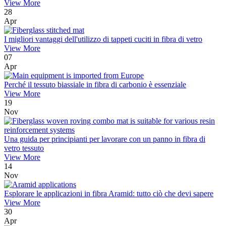
View More
28
Apr
I migliori vantaggi dell'utilizzo di tappeti cuciti in fibra di vetro
View More
07
Apr
Perché il tessuto biassiale in fibra di carbonio è essenziale
View More
19
Nov
Una guida per principianti per lavorare con un panno in fibra di
vetro tessuto
View More
14
Nov
Esplorare le applicazioni in fibra Aramid: tutto ciò che devi sapere
View More
30
Apr