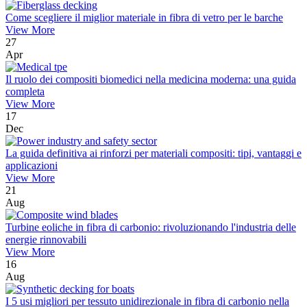
Come scegliere il miglior materiale in fibra di vetro per le barche
View More
27
Apr
Il ruolo dei compositi biomedici nella medicina moderna: una guida
completa
View More
17
Dec
La guida definitiva ai rinforzi per materiali compositi: tipi, vantaggi e
applicazioni
View More
21
Aug
Turbine eoliche in fibra di carbonio: rivoluzionando l'industria delle
energie rinnovabili
View More
16
Aug
I 5 usi migliori per tessuto unidirezionale in fibra di carbonio nella