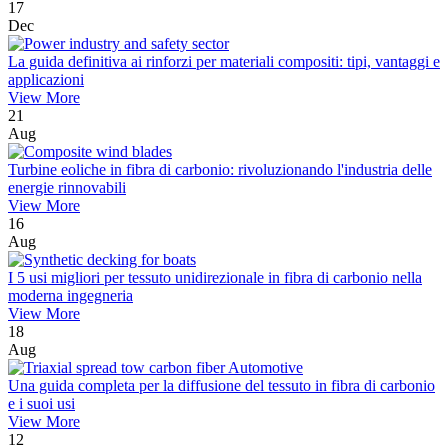
17
Dec
La guida definitiva ai rinforzi per materiali compositi: tipi, vantaggi e
applicazioni
View More
21
Aug
Turbine eoliche in fibra di carbonio: rivoluzionando l'industria delle
energie rinnovabili
View More
16
Aug
I 5 usi migliori per tessuto unidirezionale in fibra di carbonio nella
moderna ingegneria
View More
18
Aug
Una guida completa per la diffusione del tessuto in fibra di carbonio
e i suoi usi
View More
12