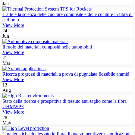
Jan
L'arte e la scienza delle cuciture composite e delle cuciture in fibra di
carbonio
View More
24
Jun
Il ruolo dei materiali compositi nelle automobili
View More
21
Mar
Ricerca progressi di materiali a prova di pugnalata flessibile aramid
View More
13
Aug
Stato della ricerca e prospettiva di tessuto anti-taglio come la fibra
UHMWPE
View More
28
May
Caratteristiche del tessuto in fibra di quarzo per diverse applicazioni