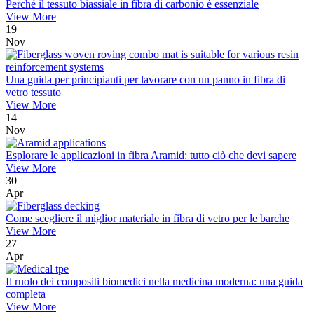
Perché il tessuto biassiale in fibra di carbonio è essenziale
View More
19
Nov
Una guida per principianti per lavorare con un panno in fibra di
vetro tessuto
View More
14
Nov
Esplorare le applicazioni in fibra Aramid: tutto ciò che devi sapere
View More
30
Apr
Come scegliere il miglior materiale in fibra di vetro per le barche
View More
27
Apr
Il ruolo dei compositi biomedici nella medicina moderna: una guida
completa
View More