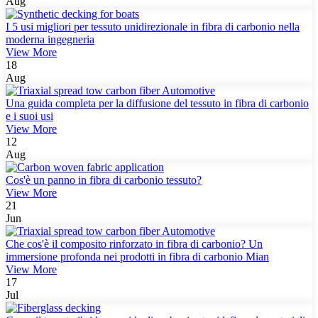
Aug
I 5 usi migliori per tessuto unidirezionale in fibra di carbonio nella
moderna ingegneria
View More
18
Aug
Una guida completa per la diffusione del tessuto in fibra di carbonio
e i suoi usi
View More
12
Aug
Cos'è un panno in fibra di carbonio tessuto?
View More
21
Jun
Che cos'è il composito rinforzato in fibra di carbonio? Un
immersione profonda nei prodotti in fibra di carbonio Mian
View More
17
Jul