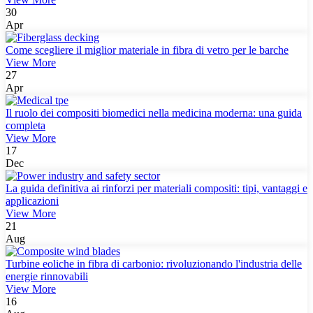
30
Apr
Come scegliere il miglior materiale in fibra di vetro per le barche
View More
27
Apr
Il ruolo dei compositi biomedici nella medicina moderna: una guida
completa
View More
17
Dec
La guida definitiva ai rinforzi per materiali compositi: tipi, vantaggi e
applicazioni
View More
21
Aug
Turbine eoliche in fibra di carbonio: rivoluzionando l'industria delle
energie rinnovabili
View More
16