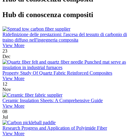
Hub di conoscenza compositi
Ridefinizione delle prestazioni: l'ascesa del tessuto di carbonio di
traino diffuso nell'ingegneria composita
View More
23
Dec
Property Study Of Quartz Fabric Reinforced Composites
View More
12
Nov
Ceramic Insulation Sheets: A Comprehensive Guide
View More
08
Jul
Research Progress and Application of Polyimide Fiber
View More