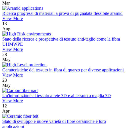
Mar
Ricerca progressi di materiali a prova di pugnalata flessibile aramid
View More
13
Aug
Stato della ricerca e prospettiva di tessuto anti-taglio come la fibra
UHMWPE
View More
28
May
Caratteristiche del tessuto in fibra di quarzo per diverse applicazioni
View More
23
May
Un'introduzione al tessuto a rete 3D e al tessuto a maglia 3D
View More
12
Apr
Stato di sviluppo e nuove varietà di fibre ceramiche e loro
applicazioni