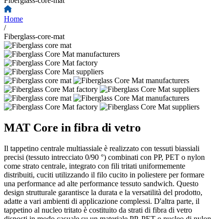
Fiberglass-core-mat
Home
/
Fiberglass-core-mat
MAT Core in fibra di vetro
Il tappetino centrale multiassiale è realizzato con tessuti biassiali
precisi (tessuto intrecciato 0/90 °) combinati con PP, PET o nylon
come strato centrale, integrato con fili tritati uniformemente
distribuiti, cuciti utilizzando il filo cucito in poliestere per formare
una performance ad alte performance tessuto sandwich. Questo
design strutturale garantisce la durata e la versatilità del prodotto,
adatte a vari ambienti di applicazione complessi. D'altra parte, il
tappetino al nucleo tritato è costituito da strati di fibra di vetro
disposti in modo casuale su un materiale PP, PET o nucleo di nylon,