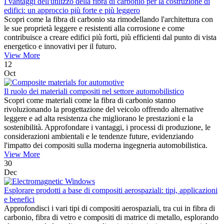
I vantaggi dell'utilizzo della fibra di carbonio per la costruzione di
edifici: un approccio più forte e più leggero
Scopri come la fibra di carbonio sta rimodellando l'architettura con
le sue proprietà leggere e resistenti alla corrosione e come
contribuisce a creare edifici più forti, più efficienti dal punto di vista
energetico e innovativi per il futuro.
View More
12
Oct
Il ruolo dei materiali compositi nel settore automobilistico
Scopri come materiali come la fibra di carbonio stanno
rivoluzionando la progettazione del veicolo offrendo alternative
leggere e ad alta resistenza che migliorano le prestazioni e la
sostenibilità. Approfondare i vantaggi, i processi di produzione, le
considerazioni ambientali e le tendenze future, evidenziando
l'impatto dei compositi sulla moderna ingegneria automobilistica.
View More
30
Dec
Esplorare prodotti a base di compositi aerospaziali: tipi, applicazioni
e benefici
Approfondisci i vari tipi di compositi aerospaziali, tra cui in fibra di
carbonio, fibra di vetro e compositi di matrice di metallo, esplorando