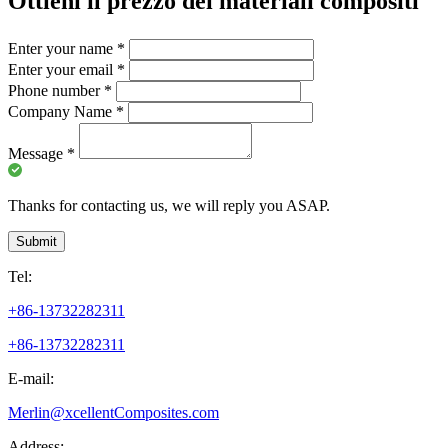
Ottieni il prezzo dei materiali compositi
Enter your name
*
Enter your email
*
Phone number
*
Company Name
*
Message
*
Thanks for contacting us, we will reply you ASAP.
Submit
Tel:
+86-13732282311
+86-13732282311
E-mail:
Merlin@xcellentComposites.com
Address: