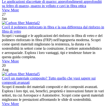
Le applicazioni sfaccettate di quarzo: approfondimenti approfonditi
su feltro di quarzo, quarzo in velluto e cavi in ​​fibra ottica
View More
27
Jan
Cos'è il polimero rinforzato in fibra e la sua differenza dal rinforzo in
fibra di vetro
Scopri i vantaggi e le applicazioni del rinforzo in fibra di vetro e del
polimero rinforzato in fibra (FRP) nell'ingegneria moderna. Scopri
come questi materiali migliorano la resistenza, la durata e la
sostenibilità in settori come la costruzione, il settore automobilistico
e aerospaziale. Esplora i loro vantaggi, tipi e tendenze future in
questa guida completa.
View More
20
Aug
Cos'è un materiale composito? Tutto quello che vuoi sapere sui
compositi avanzati
Scopri il mondo dei materiali compositi e dei compositi avanzati.
Esplora i loro tipi, usi, benefici, proprietà e innovazioni future in vari
settori, tra cui Aerospace e Automotive. Scopri come questi materiali
migliorano le prestazioni affrontando le sfide di sostenibilità.
View More