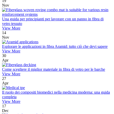
19
Nov
Una guida per principianti per lavorare con un panno in fibra di
vetro tessuto
View More
14
Nov
Esplorare le applicazioni in fibra Aramid: tutto ciò che devi sapere
View More
30
Apr
Come scegliere il miglior materiale in fibra di vetro per le barche
View More
27
Apr
Il ruolo dei compositi biomedici nella medicina moderna: una guida
completa
View More
17
Dec