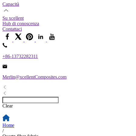
Capacità
Su xcellent
Hub di conoscenza
Contattaci
+86-13732282311
Merlin@xcellentComposites.com
Clear
Home
/