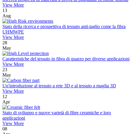
View More
13
Aug
Stato della ricerca e prospettiva di tessuto anti-taglio come la fibra
UHMWPE
View More
28
May
Caratteristiche del tessuto in fibra di quarzo per diverse applicazioni
View More
23
May
Un'introduzione al tessuto a rete 3D e al tessuto a maglia 3D
View More
12
Apr
Stato di sviluppo e nuove varietà di fibre ceramiche e loro
applicazioni
View More
08