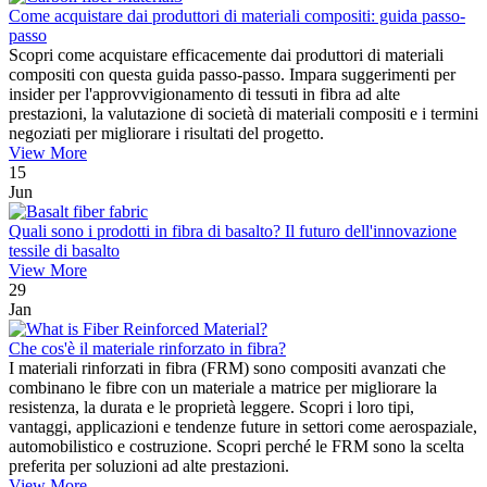
Come acquistare dai produttori di materiali compositi: guida passo-
passo
Scopri come acquistare efficacemente dai produttori di materiali
compositi con questa guida passo-passo. Impara suggerimenti per
insider per l'approvvigionamento di tessuti in fibra ad alte
prestazioni, la valutazione di società di materiali compositi e i termini
negoziati per migliorare i risultati del progetto.
View More
15
Jun
Quali sono i prodotti in fibra di basalto? Il futuro dell'innovazione
tessile di basalto
View More
29
Jan
Che cos'è il materiale rinforzato in fibra?
I materiali rinforzati in fibra (FRM) sono compositi avanzati che
combinano le fibre con un materiale a matrice per migliorare la
resistenza, la durata e le proprietà leggere. Scopri i loro tipi,
vantaggi, applicazioni e tendenze future in settori come aerospaziale,
automobilistico e costruzione. Scopri perché le FRM sono la scelta
preferita per soluzioni ad alte prestazioni.
View More