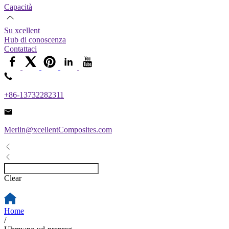
Capacità
Su xcellent
Hub di conoscenza
Contattaci
+86-13732282311
Merlin@xcellentComposites.com
Clear
Home
/