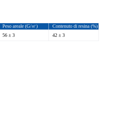
Peso areale (G/㎡)
Contenuto di resina (%)
56 ± 3
42 ± 3