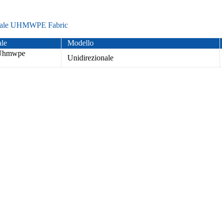
siale UHMWPE Fabric
ale
Modello
 Uhmwpe
Unidirezionale