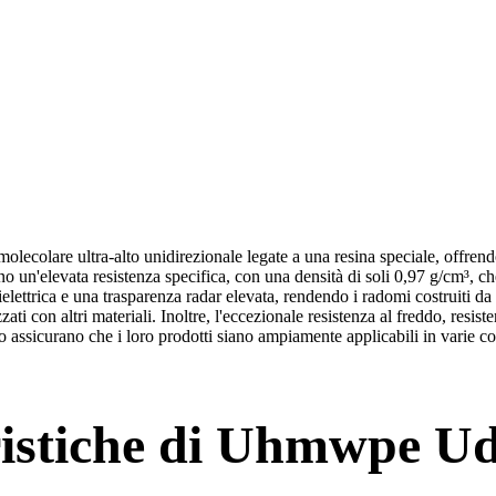
are ultra-alto unidirezionale legate a una resina speciale, offrendo q
no un'elevata resistenza specifica, con una densità di soli 0,97 g/cm³, ch
e dielettrica e una trasparenza radar elevata, rendendo i radomi costr
zzati con altri materiali. Inoltre, l'eccezionale resistenza al freddo, resis
to assicurano che i loro prodotti siano ampiamente applicabili in varie c
ristiche di Uhmwpe Ud