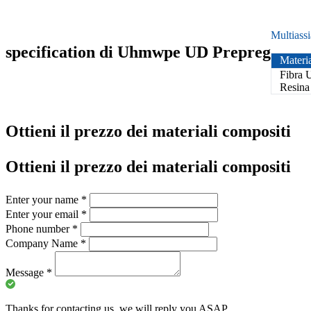
Multias
specification di Uhmwpe UD Prepreg
Materi
Fibra
Resina
Ottieni il prezzo dei materiali compositi
Ottieni il prezzo dei materiali compositi
Enter your name
*
Enter your email
*
Phone number
*
Company Name
*
Message
*
Thanks for contacting us, we will reply you ASAP.