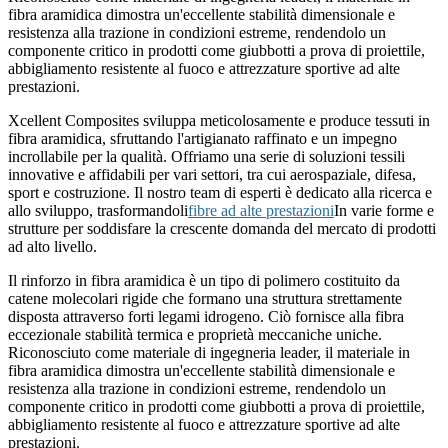
fibra aramidica dimostra un'eccellente stabilità dimensionale e
resistenza alla trazione in condizioni estreme, rendendolo un
componente critico in prodotti come giubbotti a prova di proiettile,
abbigliamento resistente al fuoco e attrezzature sportive ad alte
prestazioni.
Xcellent Composites sviluppa meticolosamente e produce tessuti in
fibra aramidica, sfruttando l'artigianato raffinato e un impegno
incrollabile per la qualità. Offriamo una serie di soluzioni tessili
innovative e affidabili per vari settori, tra cui aerospaziale, difesa,
sport e costruzione. Il nostro team di esperti è dedicato alla ricerca e
allo sviluppo, trasformandoli
fibre ad alte prestazioni
In varie forme e
strutture per soddisfare la crescente domanda del mercato di prodotti
ad alto livello.
Il rinforzo in fibra aramidica è un tipo di polimero costituito da
catene molecolari rigide che formano una struttura strettamente
disposta attraverso forti legami idrogeno. Ciò fornisce alla fibra
eccezionale stabilità termica e proprietà meccaniche uniche.
Riconosciuto come materiale di ingegneria leader, il materiale in
fibra aramidica dimostra un'eccellente stabilità dimensionale e
resistenza alla trazione in condizioni estreme, rendendolo un
componente critico in prodotti come giubbotti a prova di proiettile,
abbigliamento resistente al fuoco e attrezzature sportive ad alte
prestazioni.