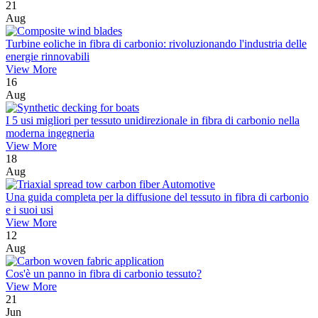
21
Aug
Turbine eoliche in fibra di carbonio: rivoluzionando l'industria delle
energie rinnovabili
View More
16
Aug
I 5 usi migliori per tessuto unidirezionale in fibra di carbonio nella
moderna ingegneria
View More
18
Aug
Una guida completa per la diffusione del tessuto in fibra di carbonio
e i suoi usi
View More
12
Aug
Cos'è un panno in fibra di carbonio tessuto?
View More
21
Jun