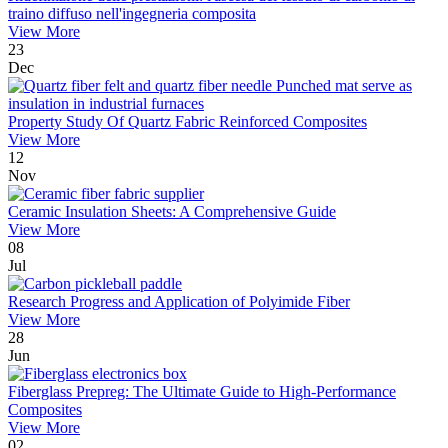
traino diffuso nell'ingegneria composita
View More
23
Dec
Property Study Of Quartz Fabric Reinforced Composites
View More
12
Nov
Ceramic Insulation Sheets: A Comprehensive Guide
View More
08
Jul
Research Progress and Application of Polyimide Fiber
View More
28
Jun
Fiberglass Prepreg: The Ultimate Guide to High-Performance
Composites
View More
02