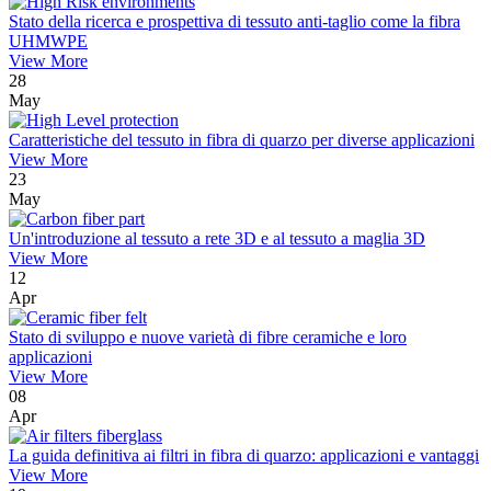
Stato della ricerca e prospettiva di tessuto anti-taglio come la fibra
UHMWPE
View More
28
May
Caratteristiche del tessuto in fibra di quarzo per diverse applicazioni
View More
23
May
Un'introduzione al tessuto a rete 3D e al tessuto a maglia 3D
View More
12
Apr
Stato di sviluppo e nuove varietà di fibre ceramiche e loro
applicazioni
View More
08
Apr
La guida definitiva ai filtri in fibra di quarzo: applicazioni e vantaggi
View More