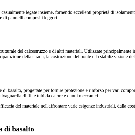
ntate casualmente legate insieme, fornendo eccellenti proprietà di isolame
 di pannelli compositi leggeri.
strutturale del calcestruzzo e di altri materiali. Utilizzate principalmente
 riparazione della strada, la costruzione del ponte e la stabilizzazione del
e di basalto, progettate per fornire protezione e rinforzo per vari compon
alvaguardia di fili e tubi da calore e danni meccanici.
efficacia del materiale nell'affrontare varie esigenze industriali, dalla cos
a di basalto