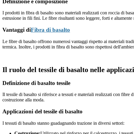
Definizione e composizione
I prodotti in fibra di basalto sono materiali realizzati con roccia di b
estrusione in fili fini. Le fibre risultanti sono leggere, forti e altamente
Vantaggi di
Fibra di basalto
Le fibre di basalto offrono numerosi vantaggi rispetto ai materiali trad
termica. Inoltre, i prodotti in fibra di basalto sono rispettosi dell'am
Il ruolo del tessile di basalto nelle applic
Definizione di basalto tessile
Il tessile di basalto si riferisce a tessuti e materiali realizzati con fibr
costruzione alla moda.
Applicazioni del tessile di basalto
I tessuti di basalto stanno guadagnando trazione in diversi settori:
Costruzione:
Utilizzato nel rinforzo per il calcestruzzo, i tessuti