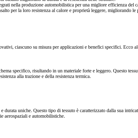
egrati nella produzione automobilistica per una migliore efficienza del c
asalto per la loro resistenza al calore e proprietà leggere, migliorando le 
tivi, ciascuno su misura per applicazioni e benefici specifici. Ecco alcu
o schema specifico, risultando in un materiale forte e leggero. Questo te
sistenza alla trazione e della resistenza termica.
tà e durata uniche. Questo tipo di tessuto è caratterizzato dalla sua intric
rie aerospaziali e automobilistiche.