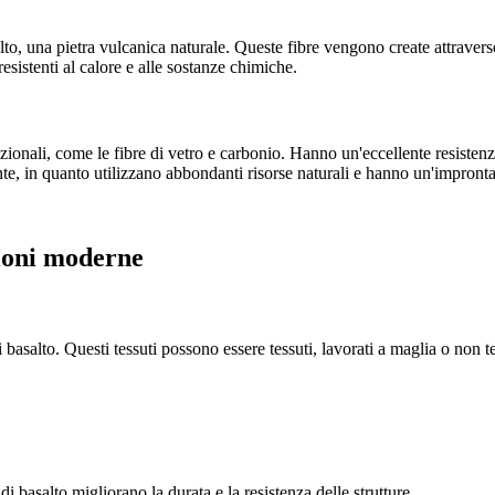
asalto, una pietra vulcanica naturale. Queste fibre vengono create attrave
 resistenti al calore e alle sostanze chimiche.
izionali, come le fibre di vetro e carbonio. Hanno un'eccellente resistenza
biente, in quanto utilizzano abbondanti risorse naturali e hanno un'impro
azioni moderne
e di basalto. Questi tessuti possono essere tessuti, lavorati a maglia o non t
 di basalto migliorano la durata e la resistenza delle strutture.