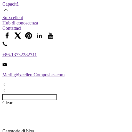
Capacità
Su xcellent
Hub di conoscenza
Contattaci
+86-13732282311
Merlin@xcellentComposites.com
Clear
Categorie di blog