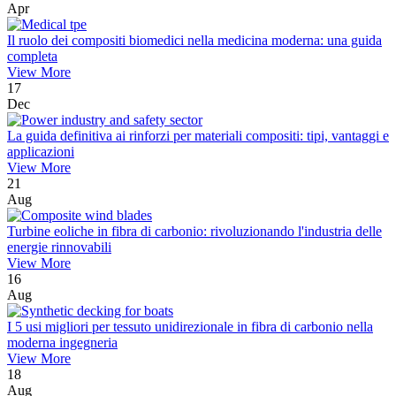
Apr
Il ruolo dei compositi biomedici nella medicina moderna: una guida
completa
View More
17
Dec
La guida definitiva ai rinforzi per materiali compositi: tipi, vantaggi e
applicazioni
View More
21
Aug
Turbine eoliche in fibra di carbonio: rivoluzionando l'industria delle
energie rinnovabili
View More
16
Aug
I 5 usi migliori per tessuto unidirezionale in fibra di carbonio nella
moderna ingegneria
View More
18
Aug