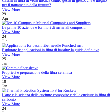
Caschi in fibra di vetro medica contro gesso in gesso: che è meglio
per il trattamento della frattura?
View More
29
Apr
Le prime 10 aziende e fornitori di materiali compositi
View More
24
Jun
Esplorare le applicazioni in fibra di basalto: la guida definitiva
View More
25
Jan
Proprietà e preparazione della fibra ceramica
View More
18
Jan
L'arte e la scienza delle cuciture composite e delle cuciture in fibra di
carbonio
View More
24