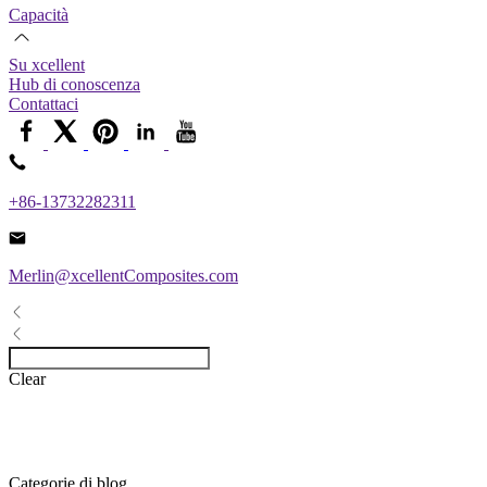
Capacità
Su xcellent
Hub di conoscenza
Contattaci
+86-13732282311
Merlin@xcellentComposites.com
Clear
Categorie di blog