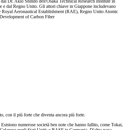
59 dal Dr. Akio Shindo dell'Osaka Technical Research Institute in
one e dal Regno Unito. Gli attori chiave in Giappone includevano
come Royal Aeronautical Establishment (RAE), Regno Unito Atomic
o, con il più forte che diventa ancora più forte.
e. Esistono numerose società ben note che hanno fallito, come Tokai,
anese negli Stati Uniti; e BASF in Germania. D'altra parte,