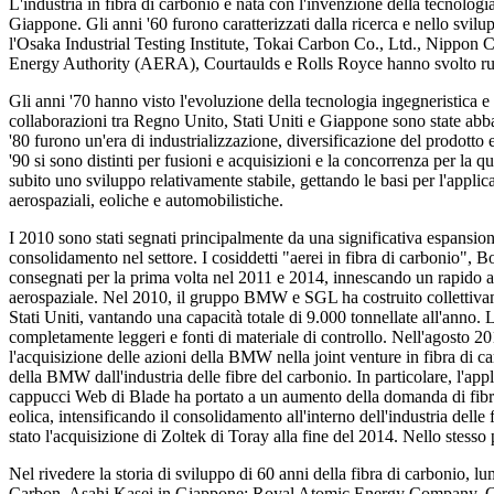
L'industria in fibra di carbonio è nata con l'invenzione della tecnolog
Giappone. Gli anni '60 furono caratterizzati dalla ricerca e nello svi
l'Osaka Industrial Testing Institute, Tokai Carbon Co., Ltd., Nippo
Energy Authority (AERA), Courtaulds e Rolls Royce hanno svolto ruol
Gli anni '70 hanno visto l'evoluzione della tecnologia ingegneristica e
collaborazioni tra Regno Unito, Stati Uniti e Giappone sono state abba
'80 furono un'era di industrializzazione, diversificazione del prodotto 
'90 si sono distinti per fusioni e acquisizioni e la concorrenza per la q
subito uno sviluppo relativamente stabile, gettando le basi per l'applica
aerospaziali, eoliche e automobilistiche.
I 2010 sono stati segnati principalmente da una significativa espansione
consolidamento nel settore. I cosiddetti "aerei in fibra di carbonio", 
consegnati per la prima volta nel 2011 e 2014, innescando un rapido 
aerospaziale. Nel 2010, il gruppo BMW e SGL ha costruito collettivam
Stati Uniti, vantando una capacità totale di 9.000 tonnellate all'anno. L'
completamente leggeri e fonti di materiale di controllo. Nell'agosto 2
l'acquisizione delle azioni della BMW nella joint venture in fibra di 
della BMW dall'industria delle fibre del carbonio. In particolare, l'app
cappucci Web di Blade ha portato a un aumento della domanda di fibre 
eolica, intensificando il consolidamento all'interno dell'industria delle
stato l'acquisizione di Zoltek di Toray alla fine del 2014. Nello stesso
Nel rivedere la storia di sviluppo di 60 anni della fibra di carbonio,
Carbon, Asahi Kasei in Giappone; Royal Atomic Energy Company, Cou