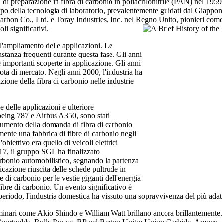
ia di preparazione in fibra di carbonio in poliacrilonitrile (PAN) nel 19
luppo della tecnologia di laboratorio, prevalentemente guidati dal Giapp
n Carbon Co., Ltd. e Toray Industries, Inc. nel Regno Unito, pionieri 
i significativi.
 l'ampliamento delle applicazioni. Le
stanza frequenti durante questa fase. Gli anni
e importanti scoperte in applicazione. Gli anni
uota di mercato. Negli anni 2000, l'industria ha
zione della fibra di carbonio nelle industrie
 delle applicazioni e ulteriore
Boeing 787 e Airbus A350, sono stati
aumento della domanda di fibra di carbonio
ente una fabbrica di fibre di carbonio negli
obiettivo era quello di veicoli elettrici
017, il gruppo SGL ha finalizzato
carbonio automobilistico, segnando la partenza
licazione riuscita delle schede pultrude in
di carbonio per le vestie giganti dell'energia
 fibre di carbonio. Un evento significativo è
 periodo, l'industria domestica ha vissuto una sopravvivenza del più adatt
 luminari come Akio Shindo e William Watt brillano ancora brillantement
rtaulds, Rolls Royce, BP nel Regno Unito; Union Carbide, Amoco, Cel